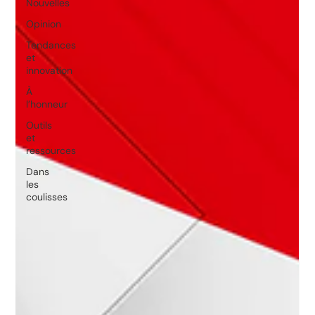
Nouvelles
Opinion
Tendances
et
innovation
À
l’honneur
Outils
et
ressources
Dans
les
coulisses