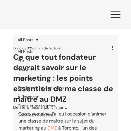
All Posts
12 nov. 2025
3 min de lecture
All Posts
Ce que tout fondateur
Prix
devrait savoir sur le
Nouvelles
marketing : les points
Opinion
essentiels de ma classe de
Tendances et innovation
maître au DMZ
À l’honneur
Outils et ressources
Dernière mise à jour :
13 janv.
Cette semaine, j’ai eu l’occasion d’animer 
Dans les coulisses
une classe de maître sur le sujet du 
marketing au 
DMZ
 à Toronto, l’un des 