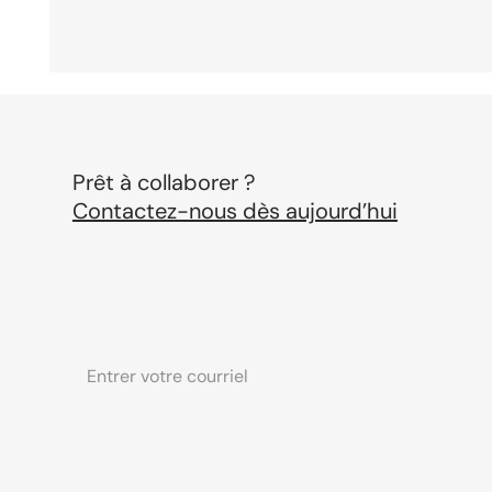
Prêt à collaborer ?
Contactez-nous dès aujourd’hui
Abonnez-vous à notre bulletin
Le marketing n’est pas la vente (et c’est
exactement pour ça que vous avez besoin
→
des deux)